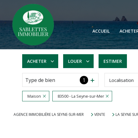
ACCUEIL
ACHETE
ACHETER
LOUER
ESTIMER
Type de bien
1
Localisation
De l'ancien
à l'année
Maison
83500 - La Seyne-sur-Mer
AGENCE IMMOBILIÈRE LA SEYNE-SUR-MER
VENTE
LA SEYNE SU