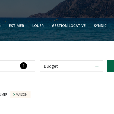
N
N
R
ESTIMER
LOUER
GESTION LOCATIVE
SYNDIC
N
N
1
Budget
R MER
MAISON