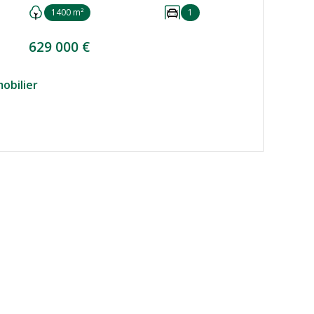
1400 m²
1
629 000 €
obilier
VOIR LE BIEN