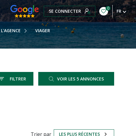
0
SE CONNECTER
FR
OTRE HISTOIRE
OTRE ÉQUIPE
L'AGENCE
VIAGER
OS HONORAIRES
OTRE BLOG
FILTRER
VOIR LES
5
ANNONCES
RÉINITIALISER
Trier par
LES PLUS RÉCENTES