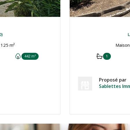
0)
L
Maison 6 pièce(s) 4 chambre(s) 125 m²
442 m²
1
Proposé par
Sablettes Imm