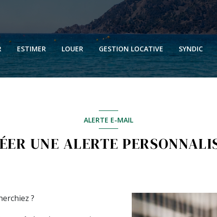
N
N
R
ESTIMER
LOUER
GESTION LOCATIVE
SYNDIC
N
N
ALERTE E-MAIL
ÉER UNE ALERTE PERSONNALI
herchiez ?