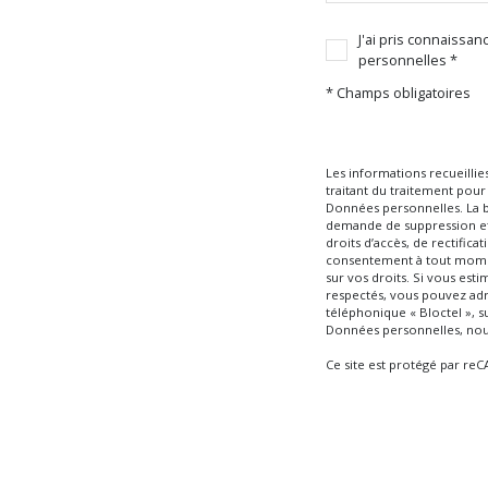
J'ai pris connaissan
personnelles *
* Champs obligatoires
Les informations recueilli
traitant du traitement pour
Données personnelles. La ba
demande de suppression et 
droits d’accès, de rectific
consentement à tout moment
sur vos droits. Si vous esti
respectés, vous pouvez adr
téléphonique « Bloctel », su
Données personnelles, nous 
Ce site est protégé par re