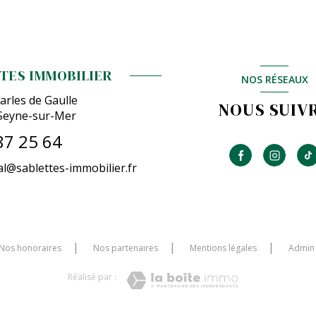
TES IMMOBILIER
NOS RÉSEAUX
arles de Gaulle
NOUS SUIV
Seyne-sur-Mer
87 25 64
l@sablettes-immobilier.fr
Nos honoraires
Nos partenaires
Mentions légales
Admin
Réalisé par :