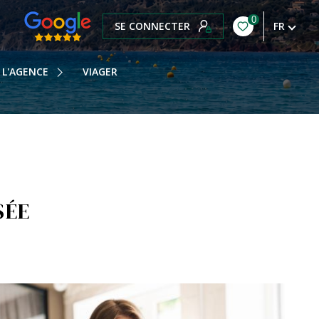
0
SE CONNECTER
FR
OTRE HISTOIRE
OTRE ÉQUIPE
L'AGENCE
VIAGER
OS HONORAIRES
OTRE BLOG
SÉE