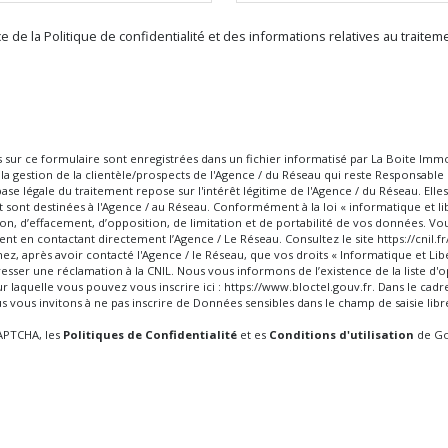
ce de la Politique de confidentialité et des informations relatives au trai
es sur ce formulaire sont enregistrées dans un fichier informatisé par La Boite I
 la gestion de la clientèle/prospects de l'Agence / du Réseau qui reste Responsabl
se légale du traitement repose sur l'intérêt légitime de l'Agence / du Réseau. Elle
sont destinées à l'Agence / au Réseau. Conformément à la loi « informatique et li
ation, d’effacement, d’opposition, de limitation et de portabilité de vos données. V
 en contactant directement l’Agence / Le Réseau. Consultez le site
https://cnil.fr
mez, après avoir contacté l'Agence / le Réseau, que vos droits « Informatique et Lib
esser une réclamation à la CNIL. Nous vous informons de l’existence de la liste d
r laquelle vous pouvez vous inscrire ici :
https://www.bloctel.gouv.fr
. Dans le cadr
vous invitons à ne pas inscrire de Données sensibles dans le champ de saisie libr
CAPTCHA, les
Politiques de Confidentialité
et es
Conditions d'utilisation
de Go