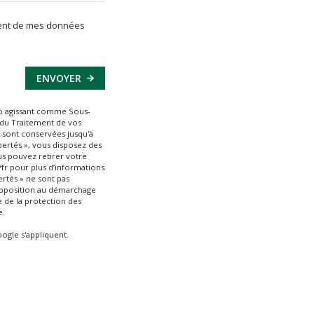
tement de mes données
ENVOYER
mmo agissant comme Sous-
e du Traitement de vos
s sont conservées jusqu'à
bertés », vous disposez des
ous pouvez retirer votre
/fr
pour plus d’informations
ertés » ne sont pas
'opposition au démarchage
e de la protection des
e.
ogle s'appliquent.