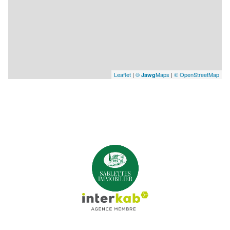
Leaflet
|
©
Maps
|
© OpenStreetMap
Jawg