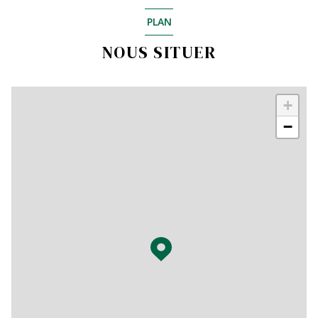
PLAN
NOUS SITUER
+
−