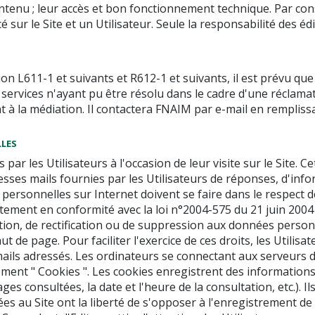
contenu ; leur accès et bon fonctionnement technique. Par con
é sur le Site et un Utilisateur. Seule la responsabilité des éd
L611-1 et suivants et R612-1 et suivants, il est prévu que 
e services n'ayant pu être résolu dans le cadre d'une réclam
à la médiation. Il contactera FNAIM par e-mail en remplissan
LLES
par les Utilisateurs à l'occasion de leur visite sur le Site. C
 adresses mails fournies par les Utilisateurs de réponses, d'
ons personnelles sur Internet doivent se faire dans le respec
aitement en conformité avec la loi n°2004-575 du 21 juin 200
cation, de rectification ou de suppression aux données personn
de page. Pour faciliter l'exercice de ces droits, les Utilisat
mails adressés. Les ordinateurs se connectant aux serveurs d
nt " Cookies ". Les cookies enregistrent des informations re
ges consultées, la date et l'heure de la consultation, etc.). Il
 au Site ont la liberté de s'opposer à l'enregistrement de "