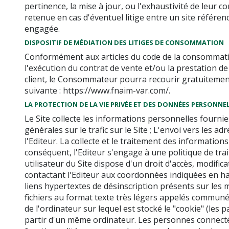
pertinence, la mise à jour, ou l'exhaustivité de leur 
retenue en cas d'éventuel litige entre un site référenc
engagée.
DISPOSITIF DE MÉDIATION DES LITIGES DE CONSOMMATION
Conformément aux articles du code de la consommation 
l'exécution du contrat de vente et/ou la prestation d
client, le Consommateur pourra recourir gratuitement 
suivante : https://www.fnaim-var.com/.
LA PROTECTION DE LA VIE PRIVÉE ET DES DONNÉES PERSONNE
Le Site collecte les informations personnelles fournies 
générales sur le trafic sur le Site ; L'envoi vers les
l'Editeur. La collecte et le traitement des informati
conséquent, l'Editeur s'engage à une politique de tr
utilisateur du Site dispose d'un droit d'accès, modifi
contactant l'Editeur aux coordonnées indiquées en haut 
liens hypertextes de désinscription présents sur les 
fichiers au format texte très légers appelés communéme
de l'ordinateur sur lequel est stocké le "cookie" (les pa
partir d'un même ordinateur. Les personnes connectées