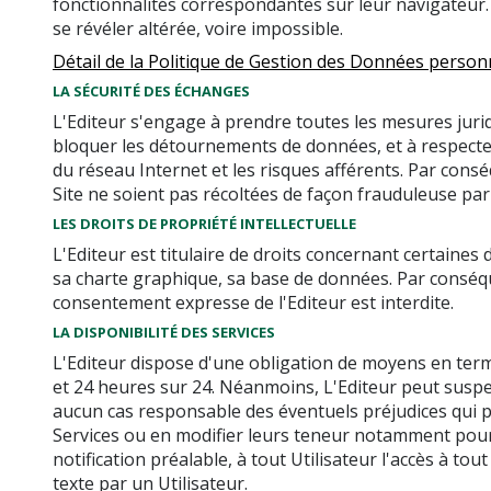
fonctionnalités correspondantes sur leur navigateur. Ce
se révéler altérée, voire impossible.
Détail de la Politique de Gestion des Données personn
LA SÉCURITÉ DES ÉCHANGES
L'Editeur s'engage à prendre toutes les mesures jurid
bloquer les détournements de données, et à respecter 
du réseau Internet et les risques afférents. Par cons
Site ne soient pas récoltées de façon frauduleuse par 
LES DROITS DE PROPRIÉTÉ INTELLECTUELLE
L'Editeur est titulaire de droits concernant certaines
sa charte graphique, sa base de données. Par conséque
consentement expresse de l'Editeur est interdite.
LA DISPONIBILITÉ DES SERVICES
L'Editeur dispose d'une obligation de moyens en terme 
et 24 heures sur 24. Néanmoins, L'Editeur peut suspe
aucun cas responsable des éventuels préjudices qui p
Services ou en modifier leurs teneur notamment pour d
notification préalable, à tout Utilisateur l'accès à t
texte par un Utilisateur.