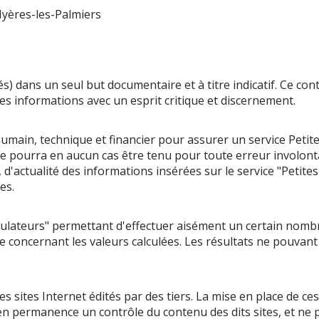
Hyères-les-Palmiers
és) dans un seul but documentaire et à titre indicatif. Ce co
 ces informations avec un esprit critique et discernement.
umain, technique et financier pour assurer un service Petit
eur ne pourra en aucun cas être tenu pour toute erreur involo
té, d'actualité des informations insérées sur le service "Petit
es.
simulateurs" permettant d'effectuer aisément un certain nombr
concernant les valeurs calculées. Les résultats ne pouvant p
 sites Internet édités par des tiers. La mise en place de ces
en permanence un contrôle du contenu des dits sites, et ne peut