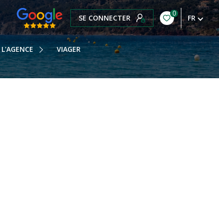
0
SE CONNECTER
FR
OTRE HISTOIRE
OTRE ÉQUIPE
L'AGENCE
VIAGER
OS HONORAIRES
OTRE BLOG