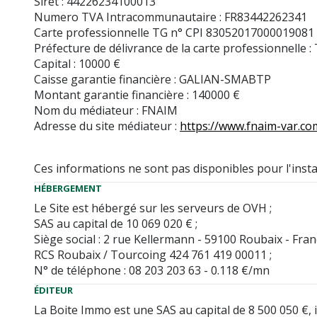
Siret : 44226234100013
Numero TVA Intracommunautaire : FR83442262341
Carte professionnelle TG n° CPI 83052017000019081
Préfecture de délivrance de la carte professionnelle :
Capital : 10000 €
Caisse garantie financière : GALIAN-SMABTP
Montant garantie financière : 140000 €
Nom du médiateur : FNAIM
Adresse du site médiateur :
https://www.fnaim-var.co
Ces informations ne sont pas disponibles pour l'ins
HÉBERGEMENT
Le Site est hébergé sur les serveurs de OVH ;
SAS au capital de 10 069 020 € ;
Siège social : 2 rue Kellermann - 59100 Roubaix - Fran
RCS Roubaix / Tourcoing 424 761 419 00011 ;
N° de téléphone : 08 203 203 63 - 0.118 €/mn
ÉDITEUR
La Boite Immo est une SAS au capital de 8 500 050 €