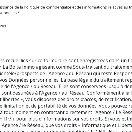
aissance de la Politique de confidentialité et des informations relatives au
onnelles *
ires
s recueillies sur ce formulaire sont enregistrées dans un fi
r La Boite Immo agissant comme Sous-traitant du traitemen
clientèle/prospects de l'Agence / du Réseau qui reste Respon
vos Données personnelles. La base légale du traitement re
ime de l'Agence / du Réseau. Elles sont conservées jusqu'à d
 sont destinées à l'Agence / au Réseau. Conformément à la l
 libertés », vous disposez des droits d’accès, de rectification
e limitation et de portabilité de vos données. Vous pouvez re
 tout moment en contactant directement l’Agence / Le Rés
il.fr/fr
pour plus d’informations sur vos droits. Si vous esti
l'Agence / le Réseau, que vos droits « Informatique et Libert
 vous pouvez adresser une réclamation à la CNIL. Nous vou