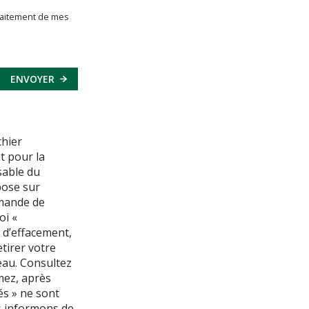
 traitement de mes
ENVOYER
chier
t pour la
sable du
pose sur
emande de
oi «
, d’effacement,
tirer votre
eau. Consultez
mez, après
és » ne sont
s informons de