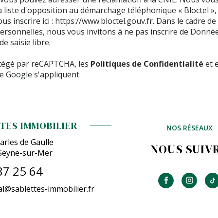
la liste d'opposition au démarchage téléphonique « Bloctel »,
s inscrire ici :
https://www.bloctel.gouv.fr
. Dans le cadre de
rsonnelles, nous vous invitons à ne pas inscrire de Donnée
e saisie libre.
otégé par reCAPTCHA, les
Politiques de Confidentialité
et 
e Google s'appliquent.
TES IMMOBILIER
NOS RÉSEAUX
arles de Gaulle
NOUS SUIV
Seyne-sur-Mer
87 25 64
l@sablettes-immobilier.fr