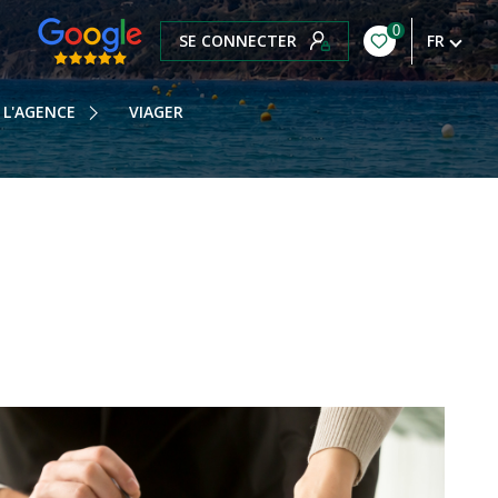
0
SE CONNECTER
FR
OTRE HISTOIRE
OTRE ÉQUIPE
L'AGENCE
VIAGER
OS HONORAIRES
OTRE BLOG