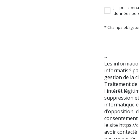
J'ai pris conn
données pers
* Champs obligato
**
Les information
informatisé pa
gestion de la 
Traitement de 
l'intérêt légit
suppression et
informatique et
d’opposition, d
consentement à
le site
https://cn
avoir contacté 
pas respectés,