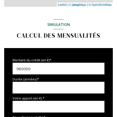
Leaflet
|
©
Maps
|
© OpenStreetMap
Jawg
SIMULATION
CALCUL DES MENSUALITÉS
Montant du crédit (en €)*
Durée (années)*
Votre apport (en €) *