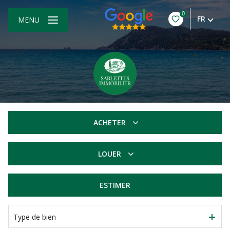
0
FR
MENU
ACHETER
De l'ancien
LOUER
à l'année
ESTIMER
Type de bien