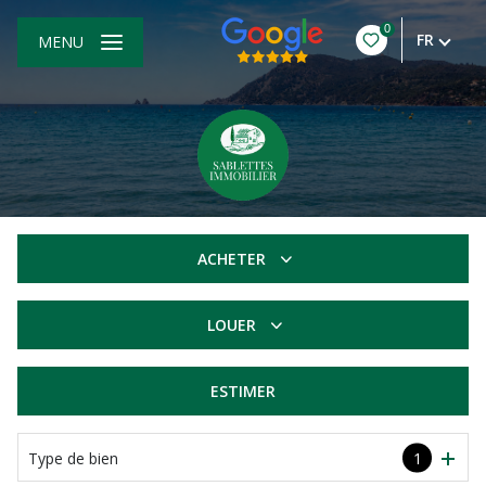
0
FR
MENU
ACHETER
De l'ancien
LOUER
à l'année
ESTIMER
Type de bien
1