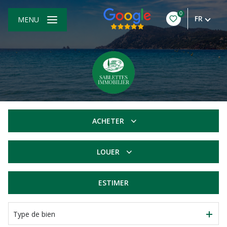
0
FR
MENU
ACHETER
De l'ancien
LOUER
à l'année
ESTIMER
Type de bien