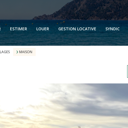
N
N
R
ESTIMER
LOUER
GESTION LOCATIVE
SYNDIC
N
N
PLAGES
MAISON