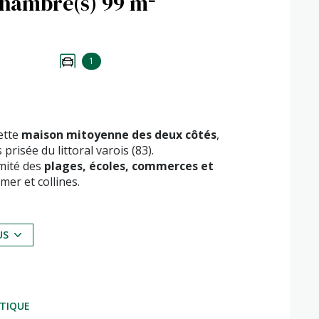
Maison 5 pièce(s) 3 chambre(s) 99 m²
1
ette
maison mitoyenne des deux côtés
,
prisée du littoral varois (83).
imité des
plages, écoles, commerces et
mer et collines.
’une
cuisine indépendante
, et à l’étage de
trois
viennent compléter ce bien rare sur le secteur.
US
 un pied-à-terre
, à visiter sans tarder.
te.
ÉTIQUE