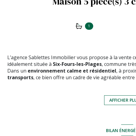
1
L’agence Sablettes Immobilier vous propose à la vente c
idéalement située à
Six-Fours-les-Plages
, commune très 
Dans un
environnement calme et résidentiel
, à prox
transports
, ce bien offre un cadre de vie agréable entre 
La maison se compose d’un
double séjour lumineux
, d
chambres confortables avec dressing
.
Un
jardin privatif
ainsi qu’un
grand garage attenant
AFFICHER PL
✨ Une maison coup de cœur, idéale pour une
famille ou
Contactez Sablettes Immobilier pour organiser votre visi
BILAN ÉNERG