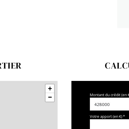
RTIER
CALC
+
Montant du crédit (en 
−
Votre apport (en €) *