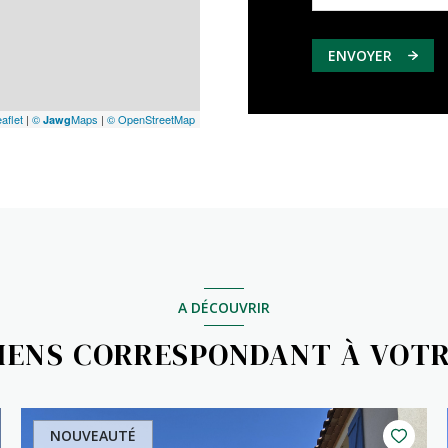
ENVOYER
aflet
|
©
Maps
|
© OpenStreetMap
Jawg
A DÉCOUVRIR
BIENS CORRESPONDANT À VOT
NOUVEAUTÉ