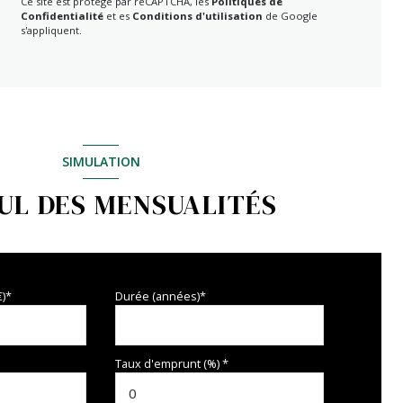
Ce site est protégé par reCAPTCHA, les
Politiques de
Confidentialité
et es
Conditions d'utilisation
de Google
s'appliquent.
SIMULATION
UL DES MENSUALITÉS
€)*
Durée (années)*
Taux d'emprunt (%) *