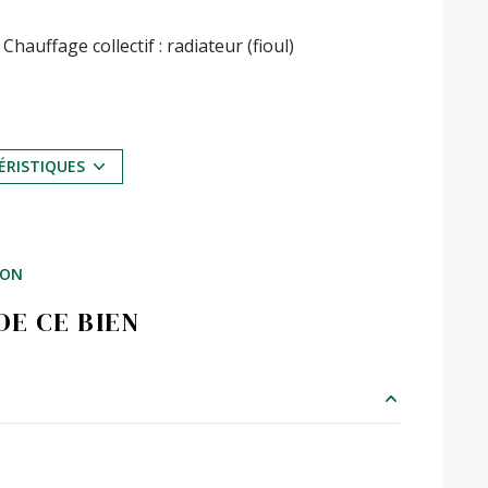
Chauffage collectif : radiateur (fioul)
2ème étage
vue degagée
ÉRISTIQUES
balcon
ION
interphone
E CE BIEN
m²