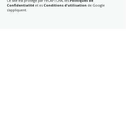
Ce site est protégé par reCAPTCHA, les
Politiques de
Confidentialité
et es
Conditions d'utilisation
de Google
s'appliquent.