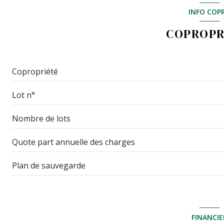
WC
INFO COP
chambre
COPROPR
chambre
salon/sejour
Copropriété
Lot n°
cuisine
Nombre de lots
balcon
terrasse
Quote part annuelle des charges
cave
Plan de sauvegarde
FINANCIE