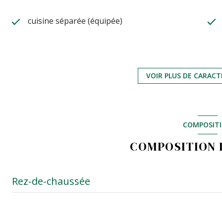
cuisine séparée (équipée)
exposition Ouest
3 étage(s)
VOIR PLUS DE CARACT
cave
COMPOSIT
terrasse
COMPOSITION D
Rez-de-chaussée
entrée