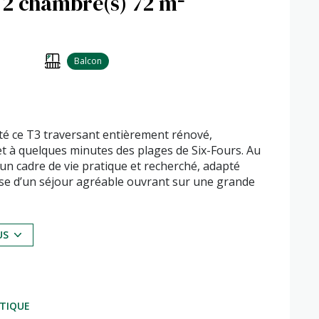
Appartement 3 pièce(s) 2 chambre(s) 72 m²
Balcon
té ce T3 traversant entièrement rénové,
t à quelques minutes des plages de Six-Fours. Au
 un cadre de vie pratique et recherché, adapté
pose d’un séjour agréable ouvrant sur une grande
rtables, d’une salle d’eau moderne et de
elle luminosité tout au long de la journée.
cet appartement bénéficie d’un emplacement
US
iel locatif
posé sont disponibles sur le site
Géorisques
ÉTIQUE