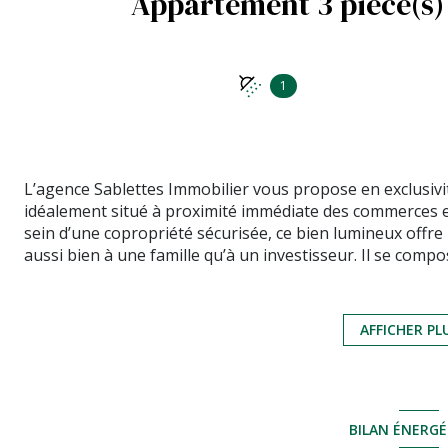
1
L’agence Sablettes Immobilier vous propose en exclusivi
idéalement situé à proximité immédiate des commerces e
sein d’une copropriété sécurisée, ce bien lumineux offre
aussi bien à une famille qu’à un investisseur. Il se com
terrasse, d’une cuisine rénovée, de deux chambres confo
nombreux rangements. La double exposition assure une b
Proche des écoles, services, transports et commerces, 
AFFICHER PL
privilégié alliant qualité de vie, accessibilité et fort potent
Les informations sur les risques auxquels ce bien est ex
BILAN ÉNERG