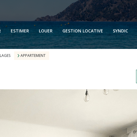
N
N
R
ESTIMER
LOUER
GESTION LOCATIVE
SYNDIC
N
N
PLAGES
APPARTEMENT