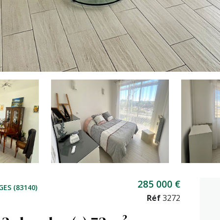
285 000 €
GES (83140)
Réf
3272