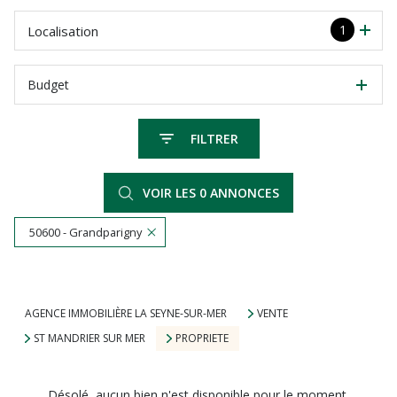
1
Localisation
Budget
FILTRER
VOIR LES
0
ANNONCES
50600 - Grandparigny
RÉINITIALISER
AGENCE IMMOBILIÈRE LA SEYNE-SUR-MER
VENTE
ST MANDRIER SUR MER
PROPRIETE
Désolé, aucun bien n'est disponible pour le moment.