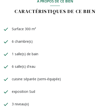
A PROPOS DE CE BIEN
des longues journées ensoleillées, que ce soit pour un usage
personnel ou pour enchanter des hôtes.
CARACTÉRISTIQUES DE CE BIEN
Surface 300 m²
6 chambre(s)
1 salle(s) de bain
6 salle(s) d'eau
cuisine séparée (semi-équipée)
exposition Sud
3 niveau(x)