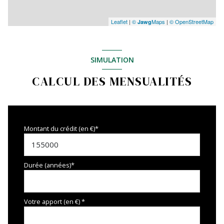
Leaflet
|
©
Maps
|
© OpenStreetMap
Jawg
SIMULATION
CALCUL DES MENSUALITÉS
Montant du crédit (en €)*
Durée (années)*
Votre apport (en €) *