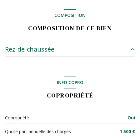
Chauffage individuel : autre (climatisation)
COMPOSITION
exposition Sud
COMPOSITION DE CE BIEN
2 côté(s) mitoyen(s)
Rez-de-chaussée
9ème étage
cuisine
m²
ascenseur
salle de bain
m²
INFO COPRO
WC
m²
vue dégagée et vue mer
COPROPRIÉTÉ
salon/sejour
30 m²
cave
chambre
13 m²
Copropriété
Oui
balcon
balcon
6 m²
Quote part annuelle des charges
1 500 €
interphone