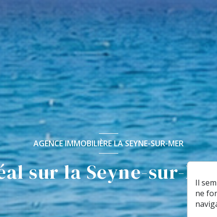
AGENCE IMMOBILIÈRE LA SEYNE-SUR-MER
éal sur la Seyne-sur-Mer
Il se
ne fo
navig