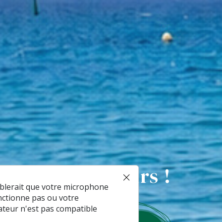
 et ses alentours !
mblerait que votre microphone
nctionne pas ou votre
ateur n'est pas compatible