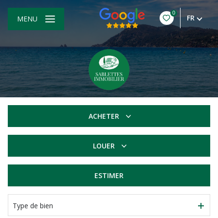
0
FR
MENU
ACHETER
De l'ancien
LOUER
à l'année
ESTIMER
Type de bien