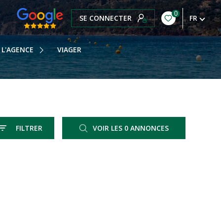
0
SE CONNECTER
FR
OTRE HISTOIRE
OTRE ÉQUIPE
L'AGENCE
VIAGER
OS HONORAIRES
OTRE BLOG
FILTRER
VOIR LES
0
ANNONCES
RÉINITIALISER