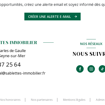
pportunités, créez une alerte email et soyez informé dès qu
CRÉER UNE ALERTE E-MAIL
TES IMMOBILIER
NOS RÉSEAUX
arles de Gaulle
NOUS SUIV
Seyne-sur-Mer
87 25 64
l@sablettes-immobilier.fr
Nos honoraires
Nos partenaires
Mentions légales
Admin