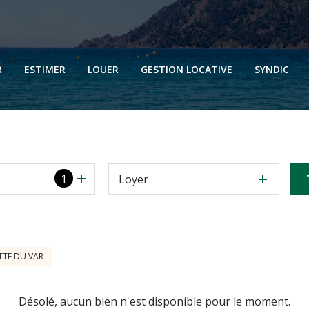
N
N
R
ESTIMER
LOUER
GESTION LOCATIVE
SYNDIC
N
N
1
Loyer
TTE DU VAR
Désolé, aucun bien n'est disponible pour le moment.