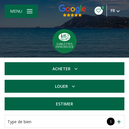
0
FR
MENU
ACHETER
De l'ancien
LOUER
à l'année
ESTIMER
Type de bien
1