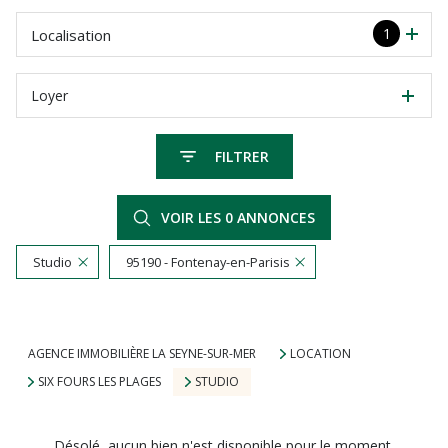
1
Localisation
Loyer
FILTRER
VOIR LES
0
ANNONCES
Studio
95190 - Fontenay-en-Parisis
RÉINITIALISER
AGENCE IMMOBILIÈRE LA SEYNE-SUR-MER
LOCATION
SIX FOURS LES PLAGES
STUDIO
Désolé, aucun bien n'est disponible pour le moment.