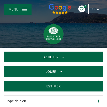
0
FR
MENU
ACHETER
De l'ancien
LOUER
à l'année
ESTIMER
Type de bien