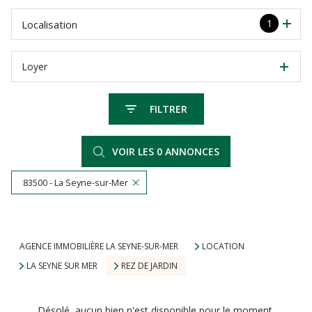
1
Localisation
Loyer
FILTRER
VOIR LES
0
ANNONCES
83500 - La Seyne-sur-Mer
RÉINITIALISER
AGENCE IMMOBILIÈRE LA SEYNE-SUR-MER
LOCATION
LA SEYNE SUR MER
REZ DE JARDIN
Désolé, aucun bien n'est disponible pour le moment.